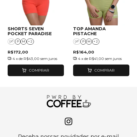
SHORTS SEVEN
TOP AMANDA
POCKET PARADISE
PISTACHE
PP
P
M
+ 2
PP
P
M
+ 2
R$172,00
R$164,00
4
x de
R$43,00
sem juros
4
x de
R$41,00
sem juros
COMPRAR
COMPRAR
Receba nossas novidades por e-mail