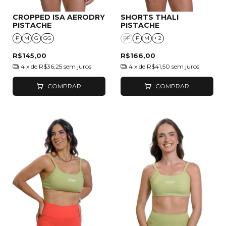
CROPPED ISA AERODRY
SHORTS THALI
PISTACHE
PISTACHE
P
M
G
GG
PP
P
M
+ 2
R$145,00
R$166,00
4
x de
R$36,25
sem juros
4
x de
R$41,50
sem juros
COMPRAR
COMPRAR