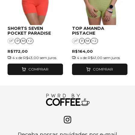
SHORTS SEVEN
TOP AMANDA
POCKET PARADISE
PISTACHE
PP
P
M
+ 2
PP
P
M
+ 2
R$172,00
R$164,00
4
x de
R$43,00
sem juros
4
x de
R$41,00
sem juros
COMPRAR
COMPRAR
Receba nossas novidades por e-mail