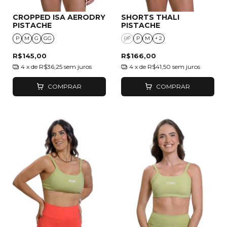
CROPPED ISA AERODRY
SHORTS THALI
PISTACHE
PISTACHE
P
M
G
GG
PP
P
M
+ 2
R$145,00
R$166,00
4
x de
R$36,25
sem juros
4
x de
R$41,50
sem juros
COMPRAR
COMPRAR