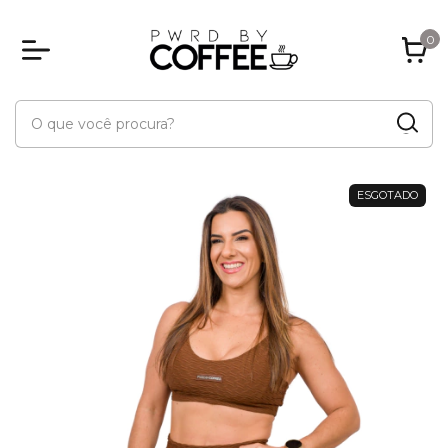
0
ESGOTADO