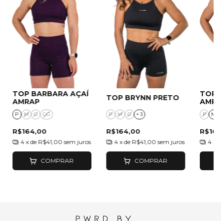
TOP BARBARA AÇAÍ
TOP 
TOP BRYNN PRETO
AMRAP
AMR
P
M
G
GG
P
M
G
+ 3
P
M
R$164,00
R$164,00
R$16
4
x de
R$41,00
sem juros
4
x de
R$41,00
sem juros
4
x 
COMPRAR
COMPRAR