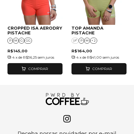
CROPPED ISA AERODRY
TOP AMANDA
PISTACHE
PISTACHE
P
M
G
GG
PP
P
M
+ 2
R$145,00
R$164,00
4
x de
R$36,25
sem juros
4
x de
R$41,00
sem juros
COMPRAR
COMPRAR
Receba nossas novidades por e-mail