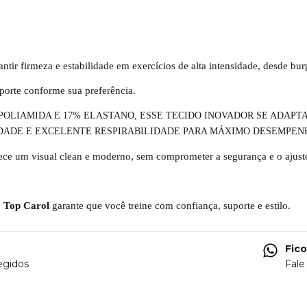
tir firmeza e estabilidade em exercícios de alta intensidade, desde bu
uporte conforme sua preferência.
OLIAMIDA E 17% ELASTANO, ESSE TECIDO INOVADOR SE ADAPTA
DADE E EXCELENTE RESPIRABILIDADE PARA M
Á
XIMO DESEMPENH
ece um visual clean e moderno, sem comprometer a segurança e o ajust
o
Top Carol
garante que você treine com confiança, suporte e estilo.
Fic
egidos
Fale