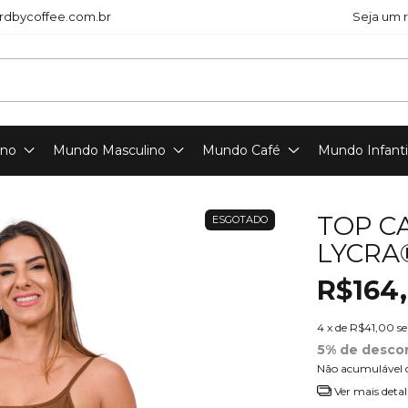
dbycoffee.com.br
Seja um 
ino
Mundo Masculino
Mundo Café
Mundo Infanti
TOP C
ESGOTADO
LYCRA
R$164
4
x de
R$41,00
s
5% de desco
Não acumulável 
Ver mais detal