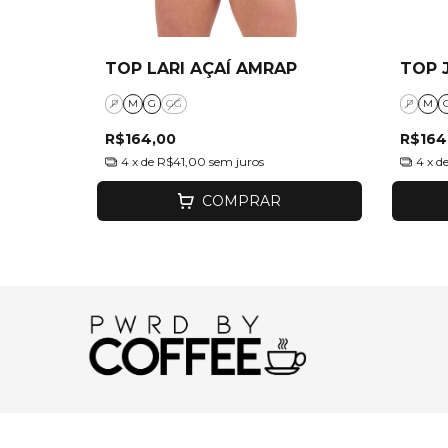
TOP LARI AÇAÍ AMRAP
TOP 
P
M
G
GG
P
M
R$164,00
R$164
4
x de
R$41,00
sem juros
4
x d
COMPRAR