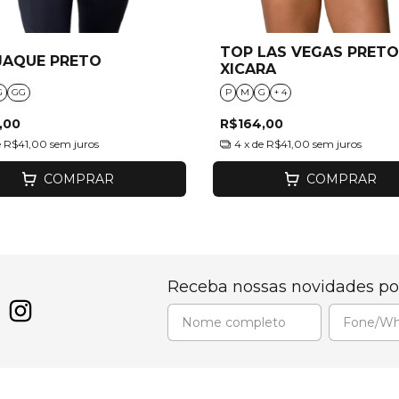
TOP LAS VEGAS PRETO
JAQUE PRETO
XICARA
G
GG
P
M
G
+ 4
,00
R$164,00
e
R$41,00
sem juros
4
x de
R$41,00
sem juros
COMPRAR
COMPRAR
Receba nossas novidades po