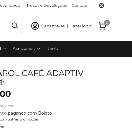
revendedor
Trocas e Devoluções
Contato
0
Cadastre-se
|
Fazer login
l
Acessórios
Reels
AROL CAFÉ ADAPTIV
®
,00
em juros
nto
pagando com Boleto
com outras promoções
hes