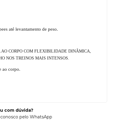
rpees até levantamento de peso.
 AO CORPO COM FLEXIBILIDADE DIN
Â
MICA,
O NOS TREINOS MAIS INTENSOS.
e ao corpo.
ou com dúvida?
 conosco pelo WhatsApp