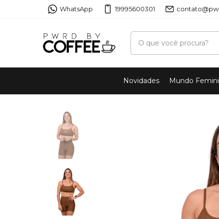
WhatsApp
19995600301
contato@pwr
Novidades
Mundo Femin