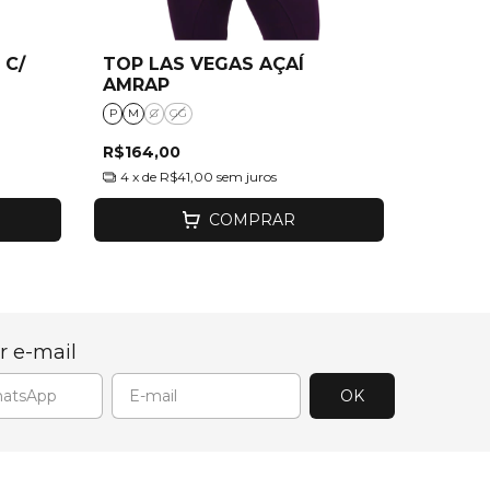
 C/
TOP LAS VEGAS AÇAÍ
TOP B
AMRAP
P
M
G
GG
P
M
G
R$164,00
R$164,
4
x de
R$41,00
sem juros
4
x de
R
COMPRAR
r e-mail