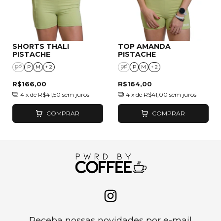
SHORTS THALI
TOP AMANDA
PISTACHE
PISTACHE
PP
P
M
+ 2
PP
P
M
+ 2
R$166,00
R$164,00
4
x de
R$41,50
sem juros
4
x de
R$41,00
sem juros
COMPRAR
COMPRAR
Receba nossas novidades por e-mail