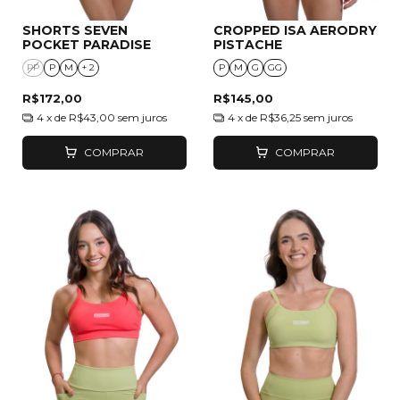
SHORTS SEVEN
CROPPED ISA AERODRY
POCKET PARADISE
PISTACHE
PP
P
M
+ 2
P
M
G
GG
R$172,00
R$145,00
4
x de
R$43,00
sem juros
4
x de
R$36,25
sem juros
COMPRAR
COMPRAR