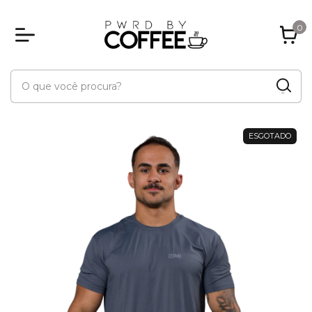
0
ESGOTADO