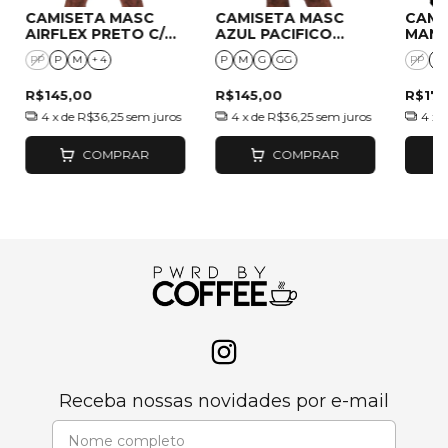
CAMISETA MASC
CAMISETA MASC
CAMI
AIRFLEX PRETO C/
AZUL PACIFICO
MANG
BANDEIRA PRATA
"FOCUS"
AERO
PP
P
M
+ 4
P
M
G
GG
PP
P
R$145,00
R$145,00
R$175
4
x de
R$36,25
sem juros
4
x de
R$36,25
sem juros
4
x 
COMPRAR
COMPRAR
Receba nossas novidades por e-mail