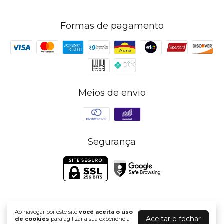
Formas de pagamento
Meios de envio
Segurança
Ao navegar por este site
você aceita o uso
PWRD By Coffee B2C
Aceitar e fechar
de cookies
para agilizar a sua experiência