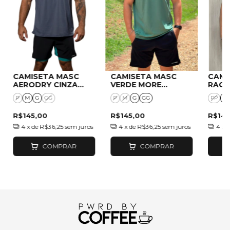
CAMISETA MASC
CAMISETA MASC
CAMI
AERODRY CINZA
VERDE MORE
RAGL
CHUMBO
ESPRESSO
PWRD
P
M
G
GG
P
M
G
GG
PP
P
R$145,00
R$145,00
R$145
4
x de
R$36,25
sem juros
4
x de
R$36,25
sem juros
4
x 
COMPRAR
COMPRAR