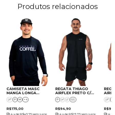
Produtos relacionados
CAMISETA MASC
REGATA THIAGO
REGA
MANGA LONGA
AIRFLEX PRETO C/
AIRF
AERODRY PRETO
ASSINATURA
PRAT
PP
P
M
+ 4
P
M
G
GG
PP
P
R$175,00
R$94,90
R$94
4
x de
R$43,75
sem juros
4
x de
R$23,73
sem juros
4
x 