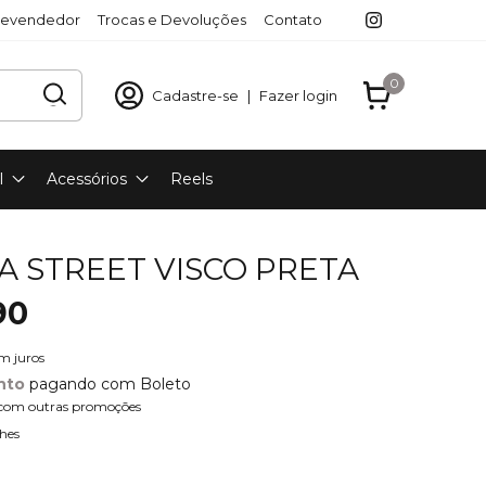
revendedor
Trocas e Devoluções
Contato
0
Cadastre-se
|
Fazer login
l
Acessórios
Reels
A STREET VISCO PRETA
90
m juros
nto
pagando com Boleto
com outras promoções
hes