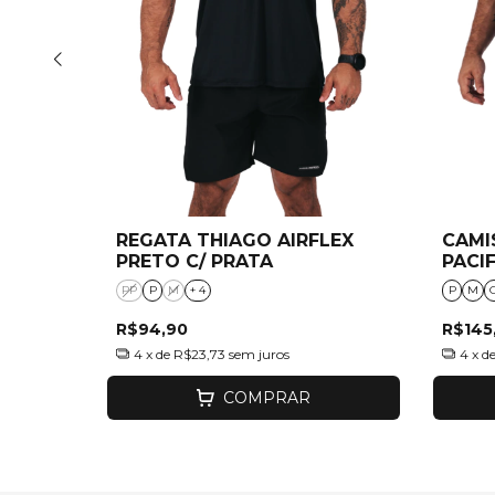
LEX
REGATA THIAGO AIRFLEX
CAMI
A
PRETO C/ PRATA
PACI
PP
P
M
+ 4
P
M
R$94,90
R$145
4
x de
R$23,73
sem juros
4
x d
COMPRAR