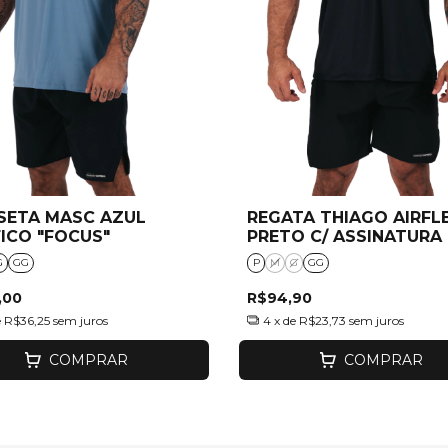
SETA MASC AZUL
REGATA THIAGO AIRFL
FICO "FOCUS"
PRETO C/ ASSINATURA
G
GG
P
M
G
GG
,00
R$94,90
e
R$36,25
sem juros
4
x de
R$23,73
sem juros
COMPRAR
COMPRAR