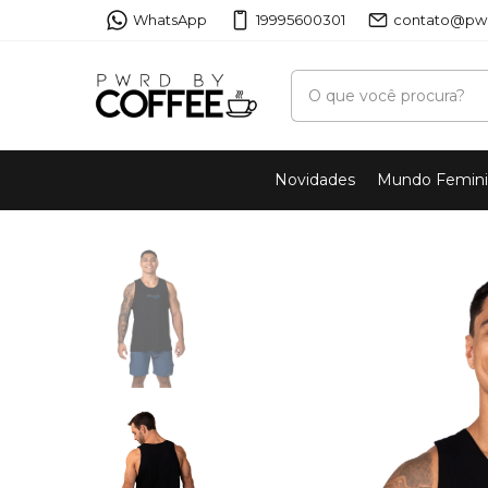
WhatsApp
19995600301
contato@pwr
Novidades
Mundo Femin