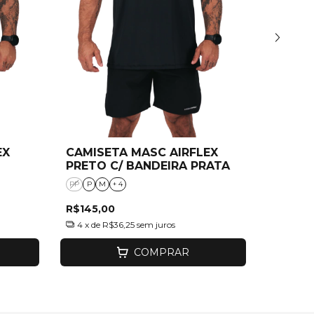
EX
CAMISETA MASC AIRFLEX
CAMIS
PRETO C/ BANDEIRA PRATA
MORE 
PP
P
M
+ 4
P
M
G
R$145,00
R$145,
4
x de
R$36,25
sem juros
4
x de
R
COMPRAR