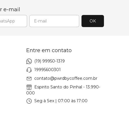
r e-mail
Entre em contato
(19) 99950-1319
19995600301
contato@pwrdbycoffee.com.br
Espirito Santo do Pinhal - 13.990-
000
Seg à Sex | 07:00 às 17:00