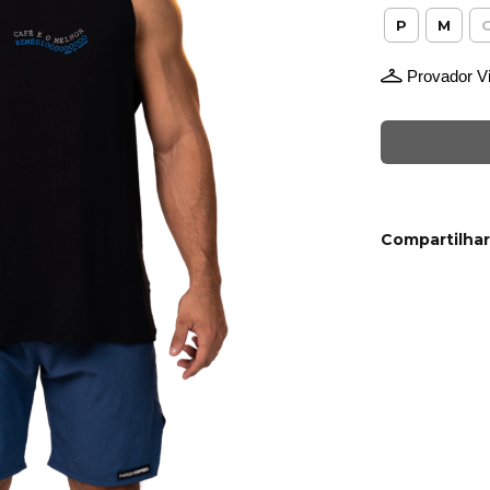
P
M
Provador Vi
Compartilhar