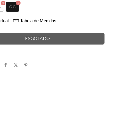
GG
G
rtual
Tabela de Medidas