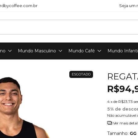
dbycoffee.com.br
Seja um 
ino
Mundo Masculino
Mundo Café
Mundo Infanti
REGAT
ESGOTADO
R$94,
4
x de
R$23,73
se
5% de desco
Não acumulável 
Ver mais detal
Tamanho:
GG