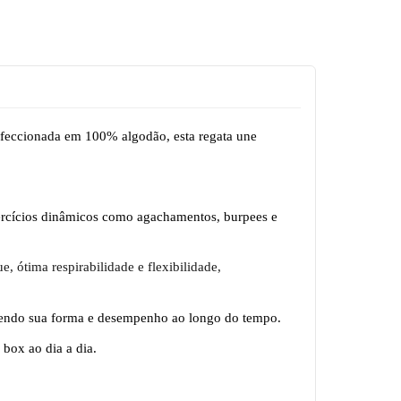
onfeccionada em 100% algodão, esta regata une
erc
í
cios din
â
micos como agachamentos, burpees e
 ótima respirabilidade e flexibilidade,
antendo sua forma e desempenho ao longo do tempo.
box ao dia a dia.