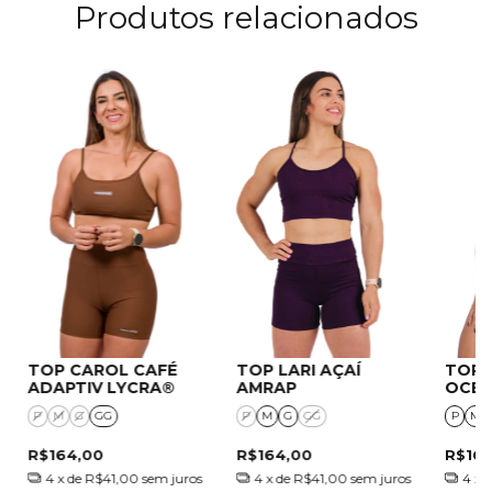
Produtos relacionados
TOP CAROL CAFÉ
TOP LARI AÇAÍ
TOP
ADAPTIV LYCRA®
AMRAP
OCEA
P
M
G
GG
P
M
G
GG
P
M
R$164,00
R$164,00
R$16
4
x de
R$41,00
sem juros
4
x de
R$41,00
sem juros
4
x 