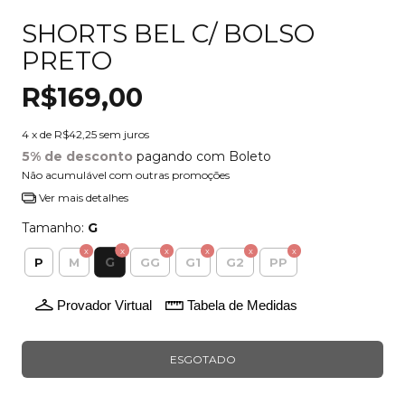
SHORTS BEL C/ BOLSO
PRETO
R$169,00
4
x de
R$42,25
sem juros
5% de desconto
pagando com Boleto
Não acumulável com outras promoções
Ver mais detalhes
Tamanho:
G
G
P
M
GG
G1
G2
PP
Provador Virtual
Tabela de Medidas