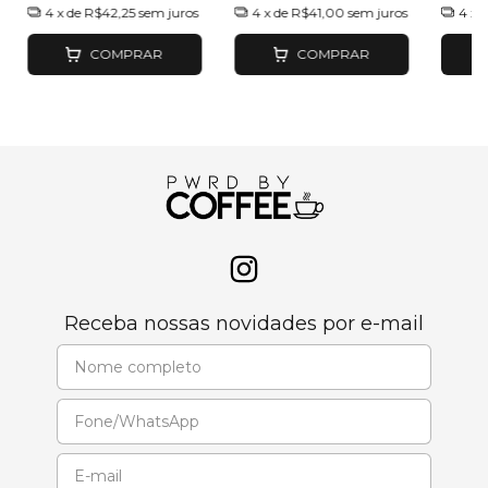
4
x de
R$42,25
sem juros
4
x de
R$41,00
sem juros
4
x 
COMPRAR
COMPRAR
Receba nossas novidades por e-mail