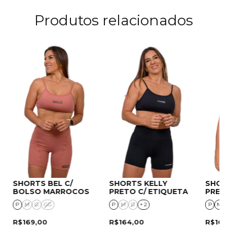
Produtos relacionados
SHORTS BEL C/
SHORTS KELLY
SHOR
BOLSO MARROCOS
PRETO C/ ETIQUETA
PRET
P
M
G
GG
P
M
G
+ 2
P
M
R$169,00
R$164,00
R$16