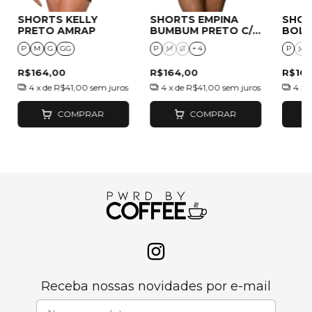
SHORTS KELLY
SHORTS EMPINA
SHOR
PRETO AMRAP
BUMBUM PRETO C/
BOL
XÍCARA
P
M
G
GG
P
M
G
+ 4
P
M
R$164,00
R$164,00
R$169
4
x de
R$41,00
sem juros
4
x de
R$41,00
sem juros
4
x 
COMPRAR
COMPRAR
Receba nossas novidades por e-mail