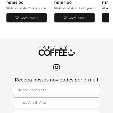
R$169,00
R$164,00
R$16
4
x de
R$42,25
sem juros
4
x de
R$41,00
sem juros
4
x 
COMPRAR
COMPRAR
Receba nossas novidades por e-mail