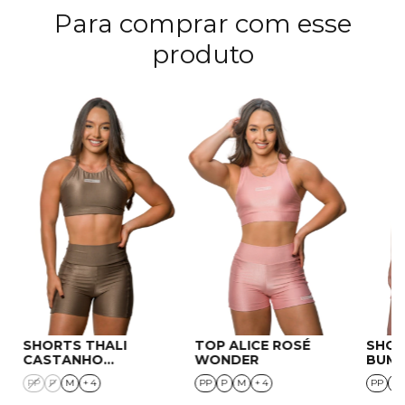
Para comprar com esse
produto
SHORTS THALI
TOP ALICE ROSÉ
SHOR
CASTANHO
WONDER
BUMB
WONDER
WON
PP
P
M
+ 4
PP
P
M
+ 4
PP
P