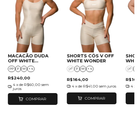
MACACÃO DUDA
SHORTS CÓS V OFF
SHOR
OFF WHITE
WHITE WONDER
WHIT
WONDER
PP
P
M
+ 4
PP
P
M
+ 4
PP
P
R$240,00
R$164,00
R$169
4
x de
R$60,00
sem
4
x de
R$41,00
sem juros
4
x 
juros
COMPRAR
COMPRAR