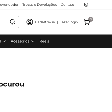
revendedor
Trocas e Devoluções
Contato
0
Cadastre-se
|
Fazer login
l
Acessórios
Reels
rocurou