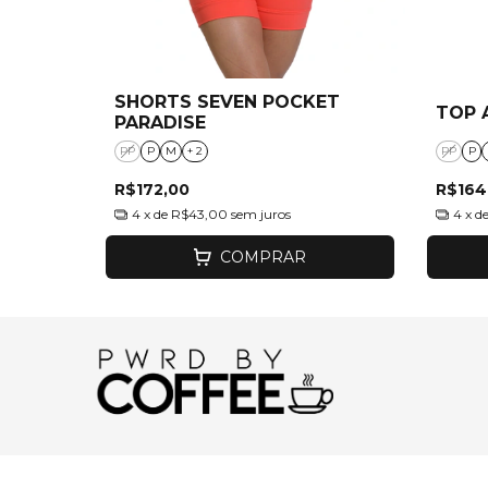
SHORTS SEVEN POCKET
TOP 
PARADISE
PP
P
M
+ 2
PP
P
R$172,00
R$164
4
x de
R$43,00
sem juros
4
x d
COMPRAR