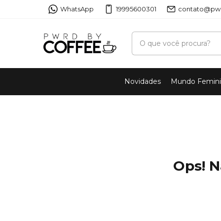
WhatsApp
19995600301
contato@pwr
Novidades
Mundo Femin
Ops! N