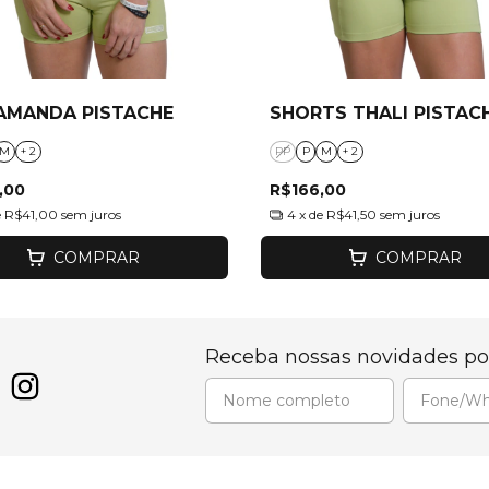
AMANDA PISTACHE
SHORTS THALI PISTAC
M
+ 2
PP
P
M
+ 2
,00
R$166,00
e
R$41,00
sem juros
4
x de
R$41,50
sem juros
COMPRAR
COMPRAR
Receba nossas novidades po