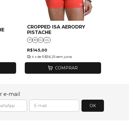
CROPPED ISA AERODRY
HE
PISTACHE
P
M
G
GG
R$145,00
4
x de
R$36,25
sem juros
COMPRAR
r e-mail