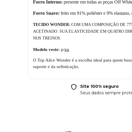
Forro Interno:
presente em todas as peças Off White
Forro Suave:
feito em 91% poli
é
ster e 9% elastano, 
TECIDO WONDER:
COM UMA COMPOSI
ÇÃ
O DE 7
ACETINADO. SUA ELASTICIDADE EM QUATRO DI
NOS TREINOS.
Modelo veste:
p/gg
O
Top Alice Wonder
é a escolha ideal para quem busc
suporte e da sofisticação.
Site 100% seguro
Seus dados sempre prot