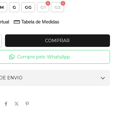
M
G
GG
G1
G2
rtual
Tabela de Medidas
Compre pelo WhatsApp
DE ENVIO