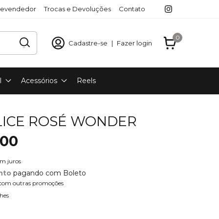
revendedor
Trocas e Devoluções
Contato
0
Cadastre-se
|
Fazer login
l
Acessórios
Reels
LICE ROSÉ WONDER
,00
em juros
nto
pagando com Boleto
com outras promoções
hes