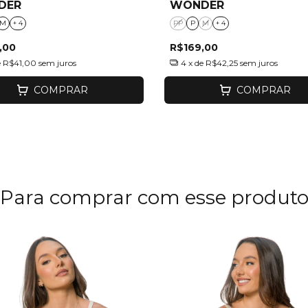
DER
WONDER
M
+ 4
PP
P
M
+ 4
,00
R$169,00
e
R$41,00
sem juros
4
x de
R$42,25
sem juros
COMPRAR
COMPRAR
Para comprar com esse produt