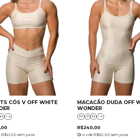
TS CÓS V OFF WHITE
MACACÃO DUDA OFF 
DER
WONDER
M
+ 4
PP
P
M
+ 4
,00
R$240,00
e
R$41,00
sem juros
4
x de
R$60,00
sem juros