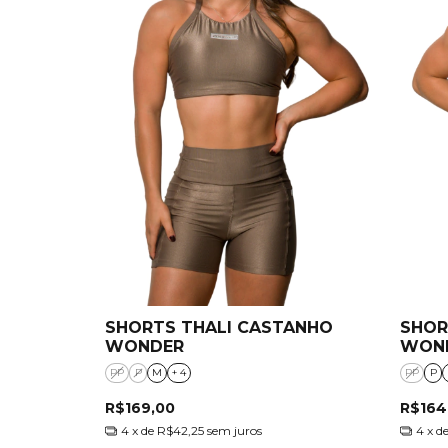
SHORTS THALI CASTANHO
SHOR
WONDER
WON
PP
P
M
+ 4
PP
P
R$169,00
R$164
4
x de
R$42,25
sem juros
4
x d