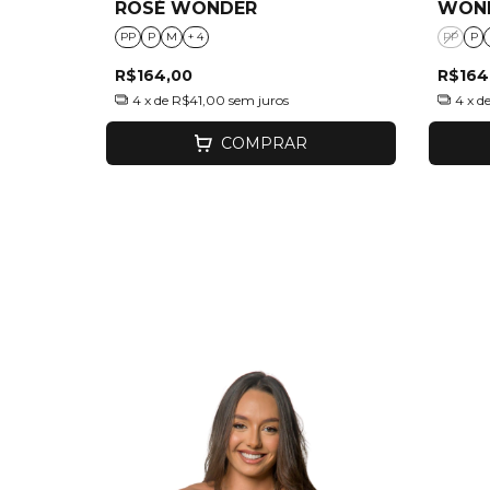
ROSÉ WONDER
WON
PP
P
M
+ 4
PP
P
R$164,00
R$164
4
x de
R$41,00
sem juros
4
x d
COMPRAR