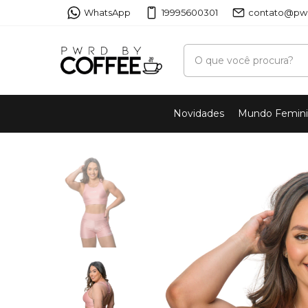
WhatsApp
19995600301
contato@pwr
Novidades
Mundo Femin