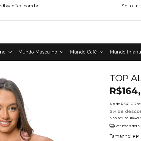
dbycoffee.com.br
Seja um 
ino
Mundo Masculino
Mundo Café
Mundo Infanti
TOP A
R$164
4
x de
R$41,00
s
5% de desco
Não acumulável 
Ver mais detal
Tamanho:
PP