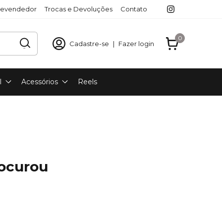
revendedor
Trocas e Devoluções
Contato
0
Cadastre-se
|
Fazer login
l
Acessórios
Reels
rocurou