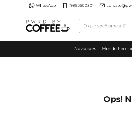
WhatsApp
19995600301
contato@pwr
Novidades
Mundo Femin
Ops! N