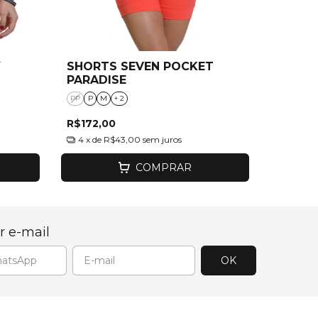
Y
SHORTS SEVEN POCKET
PARADISE
PP
P
M
+ 2
R$172,00
4
x de
R$43,00
sem juros
COMPRAR
r e-mail