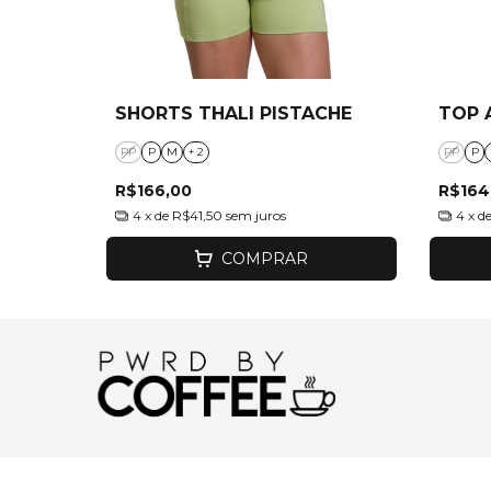
SHORTS THALI PISTACHE
TOP 
PP
P
M
+ 2
PP
P
R$166,00
R$164
4
x de
R$41,50
sem juros
4
x d
COMPRAR