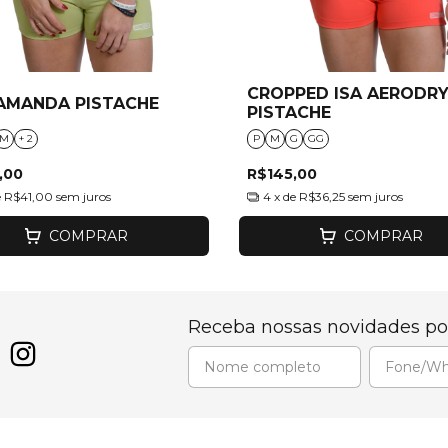
CROPPED ISA AERODR
AMANDA PISTACHE
PISTACHE
M
+ 2
P
M
G
GG
,00
R$145,00
e
R$41,00
sem juros
4
x de
R$36,25
sem juros
COMPRAR
COMPRAR
Receba nossas novidades po