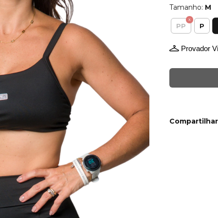
Tamanho:
M
PP
P
Provador Vi
Compartilhar