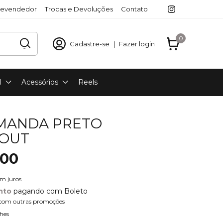
revendedor
Trocas e Devoluções
Contato
0
Cadastre-se
|
Fazer login
l
Acessórios
Reels
MANDA PRETO
OUT
,00
em juros
nto
pagando com Boleto
com outras promoções
hes