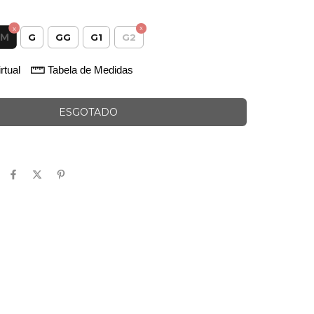
M
G
GG
G1
G2
rtual
Tabela de Medidas