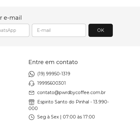
r e-mail
Entre em contato
(19) 99950-1319
19995600301
contato@pwrdbycoffee.com.br
Espirito Santo do Pinhal - 13.990-
000
Seg à Sex | 07:00 às 17:00