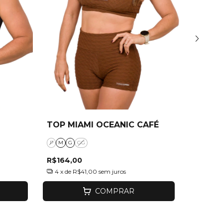
TOP MIAMI OCEANIC CAFÉ
TOP J
P
M
G
GG
P
M
G
R$164,00
R$164,
4
x de
R$41,00
sem juros
4
x de
R
COMPRAR