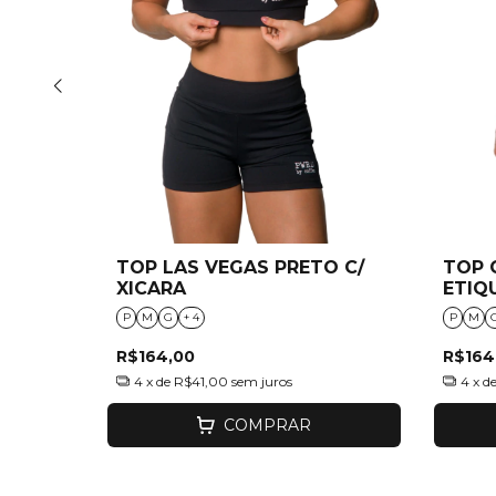
TOP LAS VEGAS PRETO C/
TOP 
MRAP
XICARA
ETIQ
P
M
G
+ 4
P
M
R$164,00
R$164
4
x de
R$41,00
sem juros
4
x d
COMPRAR