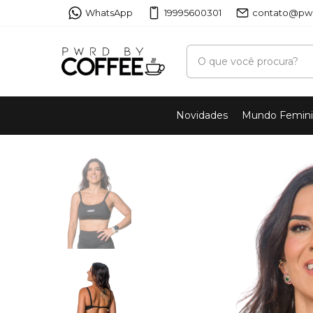
WhatsApp
19995600301
contato@pwr
Novidades
Mundo Femin