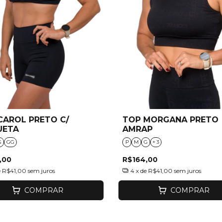
CAROL PRETO C/
TOP MORGANA PRETO
UETA
AMRAP
G
GG
P
M
G
+ 3
,00
R$164,00
e
R$41,00
sem juros
4
x de
R$41,00
sem juros
COMPRAR
COMPRAR