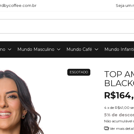
dbycoffee.com.br
Seja um 
ino
Mundo Masculino
Mundo Café
Mundo Infanti
TOP A
ESGOTADO
BLACK
R$164
4
x de
R$41,00
s
5% de desco
Não acumulável 
Ver mais detal