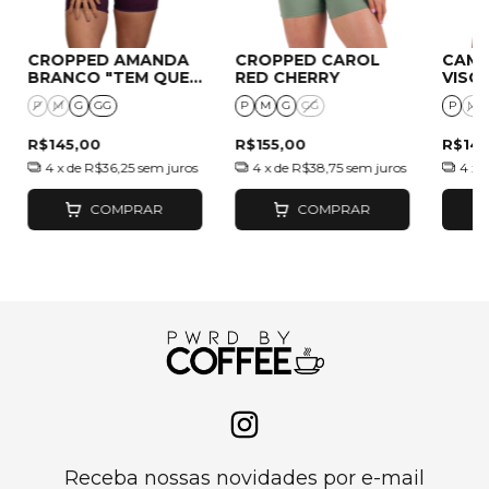
CROPPED AMANDA
CROPPED CAROL
CAMI
BRANCO "TEM QUE
RED CHERRY
VISC
TER QUERENCIA"
PWR
P
M
G
GG
P
M
G
GG
P
M
GOIA
R$145,00
R$155,00
R$145
4
x de
R$36,25
sem juros
4
x de
R$38,75
sem juros
4
x 
COMPRAR
COMPRAR
Receba nossas novidades por e-mail