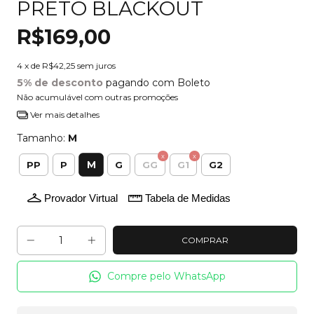
PRETO BLACKOUT
R$169,00
4
x de
R$42,25
sem juros
5% de desconto
pagando com Boleto
Não acumulável com outras promoções
Ver mais detalhes
Tamanho:
M
M
PP
P
G
GG
G1
G2
Provador Virtual
Tabela de Medidas
Compre pelo WhatsApp