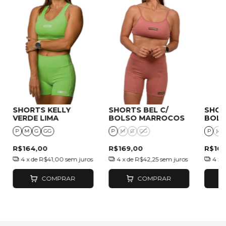
SHORTS KELLY
SHORTS BEL C/
SHOR
VERDE LIMA
BOLSO MARROCOS
BOLS
P
M
G
GG
P
M
G
GG
P
M
R$164,00
R$169,00
R$169
4
x de
R$41,00
sem juros
4
x de
R$42,25
sem juros
4
x 
COMPRAR
COMPRAR