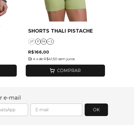
Y
SHORTS THALI PISTACHE
PP
P
M
+ 2
R$166,00
4
x de
R$41,50
sem juros
COMPRAR
r e-mail