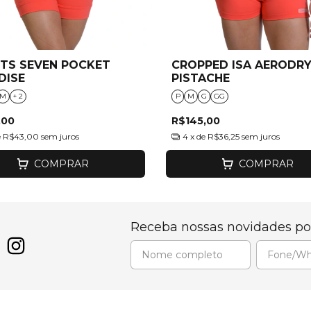
TS SEVEN POCKET
CROPPED ISA AERODR
DISE
PISTACHE
M
+ 2
P
M
G
GG
,00
R$145,00
e
R$43,00
sem juros
4
x de
R$36,25
sem juros
COMPRAR
COMPRAR
Receba nossas novidades po