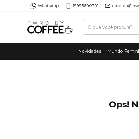
WhatsApp
19995600301
contato@pwr
Novidades
Mundo Femin
Ops! N