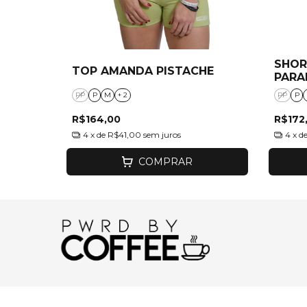
SHOR
TOP AMANDA PISTACHE
PARA
PP
P
M
+ 2
PP
P
R$164,00
R$172
4
x de
R$41,00
sem juros
4
x d
COMPRAR