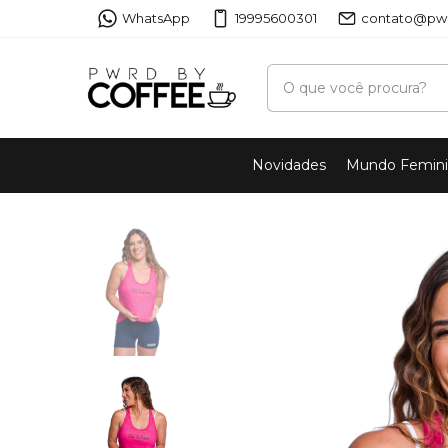
WhatsApp
19995600301
contato@pwr
Novidades
Mundo Femin