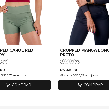
PED CAROL RED
CROPPED MANGA LON
RY
PRETO
G
GG
P
M
G
GG
,00
R$145,00
e
R$38,75
sem juros
4
x de
R$36,25
sem juros
COMPRAR
COMPRAR