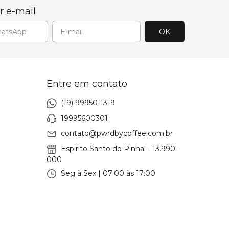
r e-mail
Entre em contato
(19) 99950-1319
19995600301
contato@pwrdbycoffee.com.br
Espirito Santo do Pinhal - 13.990-
000
Seg à Sex | 07:00 às 17:00