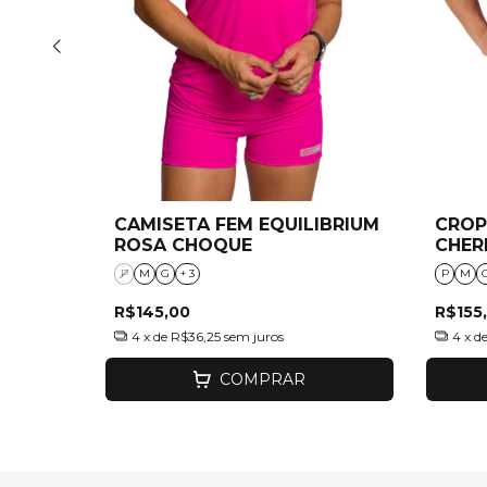
RANCO
CAMISETA FEM EQUILIBRIUM
CROP
NCIA"
ROSA CHOQUE
CHER
P
M
G
+ 3
P
M
R$145,00
R$155
4
x de
R$36,25
sem juros
4
x d
COMPRAR