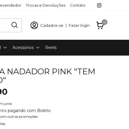
revendedor
Trocas e Devoluções
Contato
0
Cadastre-se
|
Fazer login
l
Acessórios
Reels
A NADADOR PINK "TEM
O"
90
m juros
nto
pagando com Boleto
com outras promoções
hes