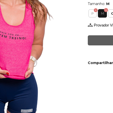
Tamanho:
M
M
P
Provador Vi
Compartilhar