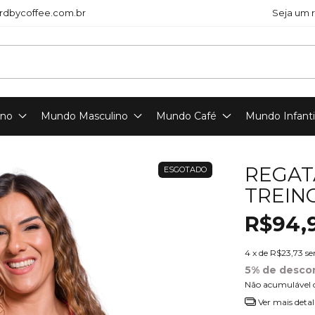
dbycoffee.com.br
Seja um 
ino
Mundo Masculino
Mundo Café
Mundo Infanti
REGAT
ESGOTADO
TREIN
R$94,
4
x de
R$23,73
se
5% de desco
Não acumulável 
Ver mais detal