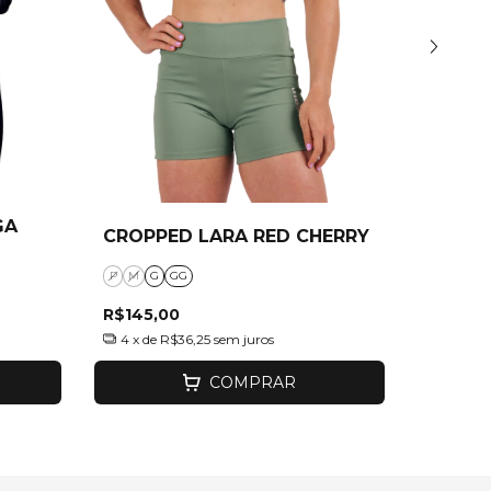
GA
CROPPED LARA RED CHERRY
CROPP
P
M
G
GG
P
M
G
R$145,00
R$155,
4
x de
R$36,25
sem juros
4
x de
R
COMPRAR