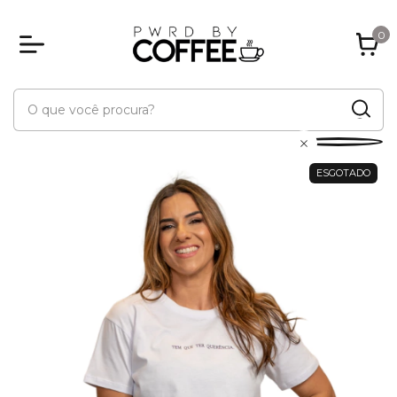
0
ESGOTADO