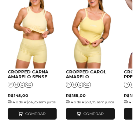
CROPPED CARNA
CROPPED CAROL
CROP
AMARELO SENSE
AMARELO
PRET
P
M
G
GG
P
M
G
GG
P
M
R$145,00
R$155,00
R$155
4
x de
R$36,25
sem juros
4
x de
R$38,75
sem juros
4
x 
COMPRAR
COMPRAR