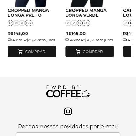
CROPPED MANGA
CROPPED MANGA
CAMI
LONGA PRETO
LONGA VERDE
EQUI
CHO
P
M
G
GG
P
M
G
GG
P
M
R$145,00
R$145,00
R$145
4
x de
R$36,25
sem juros
4
x de
R$36,25
sem juros
4
x 
COMPRAR
COMPRAR
Receba nossas novidades por e-mail