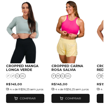
CROPPED MANGA
CROPPED CARNA
CROP
LONGA VERDE
ROSA SALVIA
RED 
P
M
G
GG
P
M
G
GG
P
M
R$145,00
R$145,00
R$155
4
x de
R$36,25
sem juros
4
x de
R$36,25
sem juros
4
x 
COMPRAR
COMPRAR