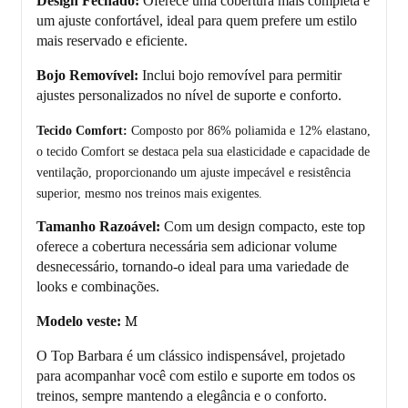
Design Fechado:
Oferece uma cobertura mais completa e
um ajuste confort
á
vel, ideal para quem prefere um estilo
mais reservado e eficiente.
Bojo Removível:
Inclui bojo remov
í
vel para permitir
ajustes personalizados no n
í
vel de suporte e conforto.
Tecido Comfort:
Composto por 86% poliamida e 12% elastano,
o tecido Comfort se destaca pela sua elasticidade e capacidade de
ventilação, proporcionando um ajuste impecável e resistência
superior, mesmo nos treinos mais exigentes.
Tamanho Razoável:
Com um design compacto, este top
oferece a cobertura necess
á
ria sem adicionar volume
desnecess
á
rio, tornando-o ideal para uma variedade de
looks e combina
çõ
es.
Modelo veste:
M
O Top Barbara é um clássico indispensável, projetado
para acompanhar você com estilo e suporte em todos os
treinos, sempre mantendo a elegância e o conforto.