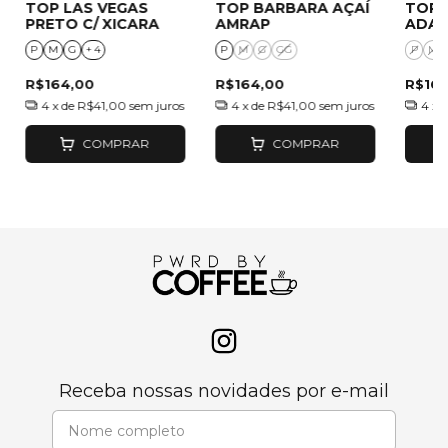
TOP LAS VEGAS
TOP BARBARA AÇAÍ
TOP 
PRETO C/ XICARA
AMRAP
ADAP
P
M
G
+ 4
P
M
G
GG
P
M
R$164,00
R$164,00
R$16
4
x de
R$41,00
sem juros
4
x de
R$41,00
sem juros
4
x 
COMPRAR
COMPRAR
Receba nossas novidades por e-mail