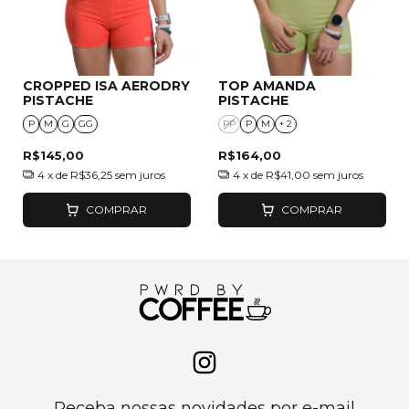
CROPPED ISA AERODRY
TOP AMANDA
PISTACHE
PISTACHE
P
M
G
GG
PP
P
M
+ 2
R$145,00
R$164,00
4
x de
R$36,25
sem juros
4
x de
R$41,00
sem juros
COMPRAR
COMPRAR
Receba nossas novidades por e-mail