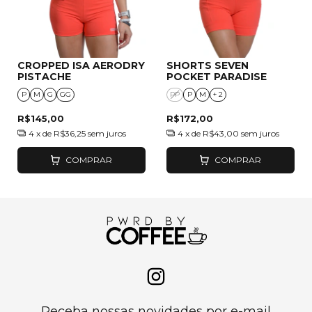
CROPPED ISA AERODRY
SHORTS SEVEN
PISTACHE
POCKET PARADISE
P
M
G
GG
PP
P
M
+ 2
R$145,00
R$172,00
4
x de
R$36,25
sem juros
4
x de
R$43,00
sem juros
COMPRAR
COMPRAR
Receba nossas novidades por e-mail