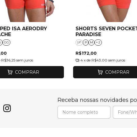
PED ISA AERODRY
SHORTS SEVEN POCKE
ACHE
PARADISE
G
GG
PP
P
M
+ 2
,00
R$172,00
e
R$36,25
sem juros
4
x de
R$43,00
sem juros
COMPRAR
COMPRAR
Receba nossas novidades po