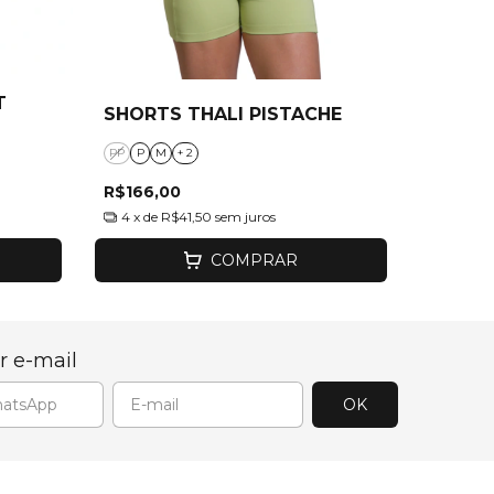
T
SHORTS THALI PISTACHE
PP
P
M
+ 2
R$166,00
4
x de
R$41,50
sem juros
COMPRAR
r e-mail