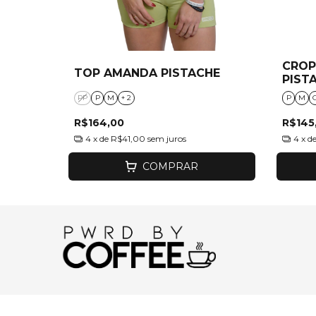
CROP
TOP AMANDA PISTACHE
PIST
PP
P
M
+ 2
P
M
R$164,00
R$145
4
x de
R$41,00
sem juros
4
x d
COMPRAR