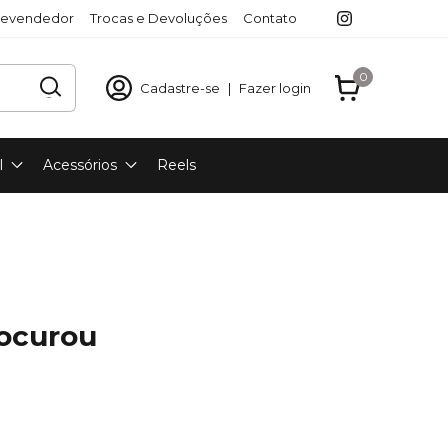
revendedor
Trocas e Devoluções
Contato
0
Cadastre-se
|
Fazer login
l
Acessórios
Reels
rocurou