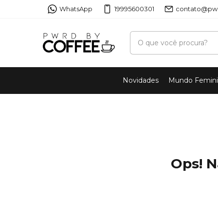
WhatsApp
19995600301
contato@pwr
Novidades
Mundo Femin
Ops! N