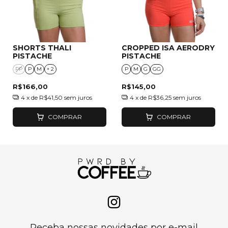
SHORTS THALI
CROPPED ISA AERODRY
PISTACHE
PISTACHE
PP
P
M
+ 2
P
M
G
GG
R$166,00
R$145,00
4
x de
R$41,50
sem juros
4
x de
R$36,25
sem juros
COMPRAR
COMPRAR
Receba nossas novidades por e-mail