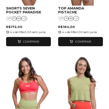
SHORTS SEVEN
TOP AMANDA
POCKET PARADISE
PISTACHE
PP
P
M
+ 2
PP
P
M
+ 2
R$172,00
R$164,00
4
x de
R$43,00
sem juros
4
x de
R$41,00
sem juros
COMPRAR
COMPRAR