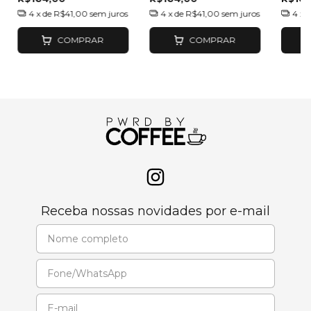
4
x de
R$41,00
sem juros
4
x de
R$41,00
sem juros
4
x 
COMPRAR
COMPRAR
Receba nossas novidades por e-mail