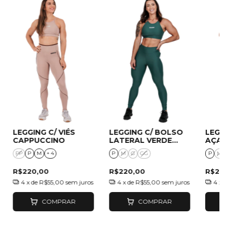
LEGGING C/ VIÉS
LEGGING C/ BOLSO
LEGG
CAPPUCCINO
LATERAL VERDE
AÇAÍ
SAFARI
PP
P
M
+ 4
P
M
G
GG
P
M
R$220,00
R$220,00
R$22
4
x de
R$55,00
sem juros
4
x de
R$55,00
sem juros
4
x 
COMPRAR
COMPRAR