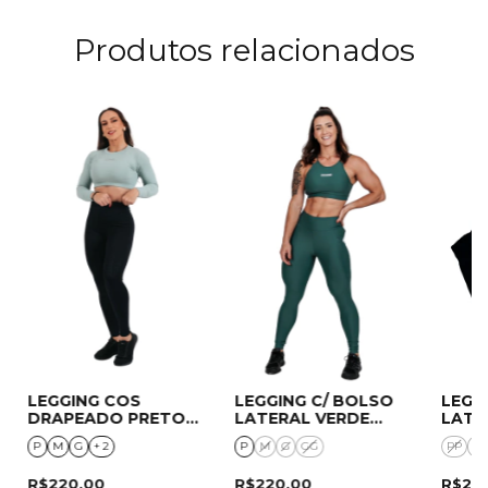
Produtos relacionados
LEGGING COS
LEGGING C/ BOLSO
LEGG
DRAPEADO PRETO
LATERAL VERDE
LATE
AMRAP
SAFARI
ETIQ
P
M
G
+ 2
P
M
G
GG
PP
P
R$220,00
R$220,00
R$22