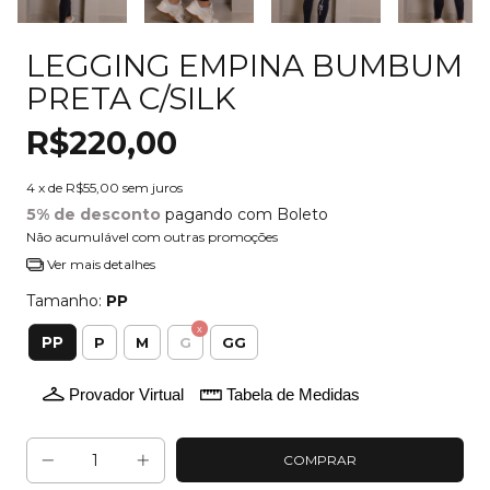
LEGGING EMPINA BUMBUM
PRETA C/SILK
R$220,00
4
x de
R$55,00
sem juros
5% de desconto
pagando com Boleto
Não acumulável com outras promoções
Ver mais detalhes
Tamanho:
PP
PP
P
M
G
GG
Provador Virtual
Tabela de Medidas