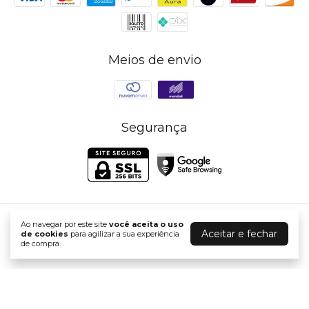
Meios de envio
Segurança
Ao navegar por este site
você aceita o uso
PWRD By Coffee B2C
Aceitar e fechar
de cookies
para agilizar a sua experiência
©2026. Powered By Coffee - 10925194000190. Todos os direitos
de compra.
reservados.