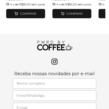
4
x de
R$55,00
sem juros
4
x de
R$55,00
sem juros
4
x 
COMPRAR
COMPRAR
Receba nossas novidades por e-mail