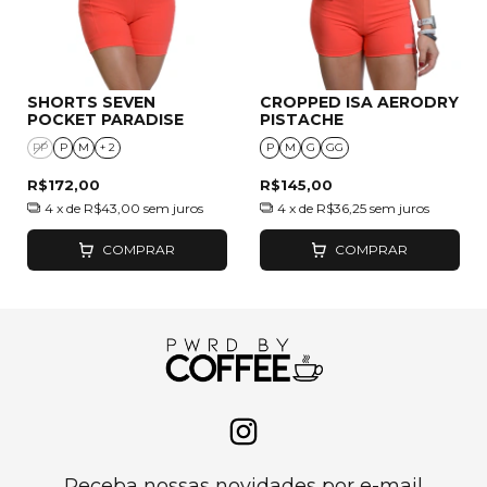
SHORTS SEVEN
CROPPED ISA AERODRY
POCKET PARADISE
PISTACHE
PP
P
M
+ 2
P
M
G
GG
R$172,00
R$145,00
4
x de
R$43,00
sem juros
4
x de
R$36,25
sem juros
COMPRAR
COMPRAR
Receba nossas novidades por e-mail