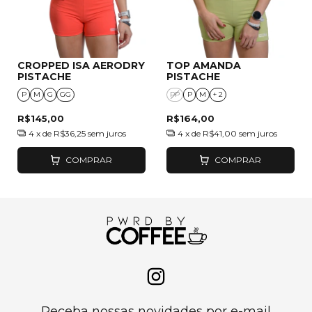
CROPPED ISA AERODRY
TOP AMANDA
PISTACHE
PISTACHE
P
M
G
GG
PP
P
M
+ 2
R$145,00
R$164,00
4
x de
R$36,25
sem juros
4
x de
R$41,00
sem juros
COMPRAR
COMPRAR
Receba nossas novidades por e-mail