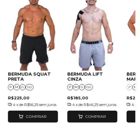
BERMUDA SQUAT
BERMUDA LIFT
BERM
PRETA
CINZA
MAR
P
M
G
GG
P
M
G
GG
P
M
R$225,00
R$185,00
R$22
4
x de
R$56,25
sem juros
4
x de
R$46,25
sem juros
4
x 
COMPRAR
COMPRAR