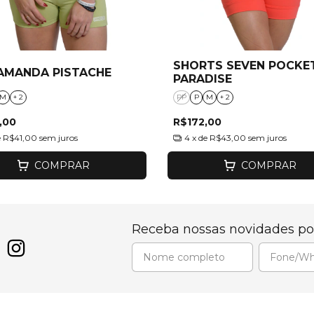
SHORTS SEVEN POCKE
AMANDA PISTACHE
PARADISE
M
+ 2
PP
P
M
+ 2
,00
R$172,00
e
R$41,00
sem juros
4
x de
R$43,00
sem juros
COMPRAR
COMPRAR
Receba nossas novidades po