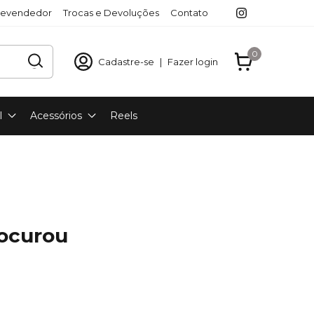
revendedor
Trocas e Devoluções
Contato
0
Cadastre-se
|
Fazer login
l
Acessórios
Reels
rocurou