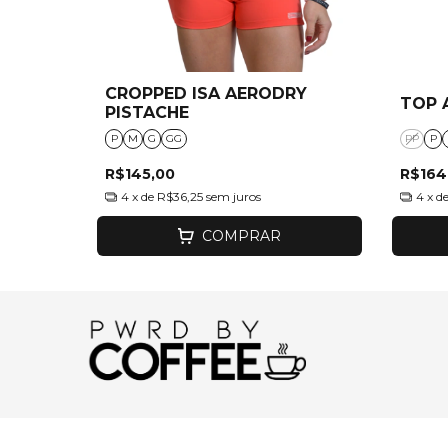
CROPPED ISA AERODRY
TOP 
PISTACHE
P
M
G
GG
PP
P
R$145,00
R$164
4
x de
R$36,25
sem juros
4
x d
COMPRAR