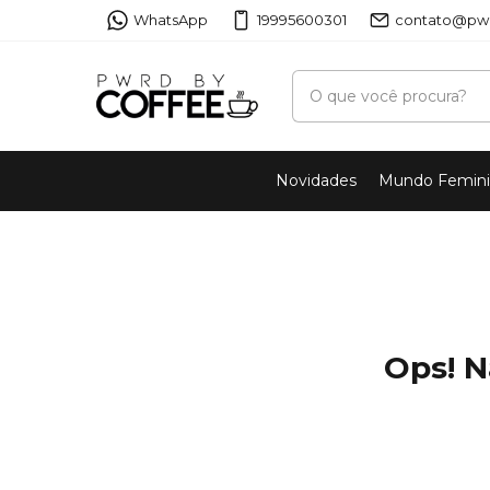
WhatsApp
19995600301
contato@pwr
Novidades
Mundo Femin
Ops! N