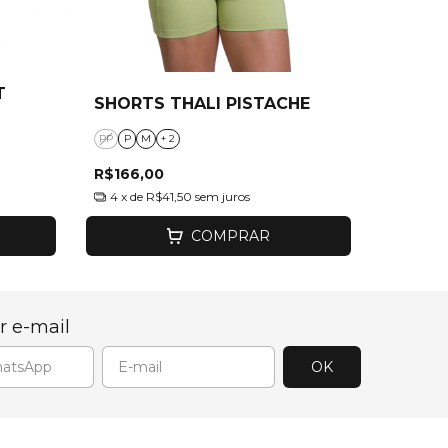
T
SHORTS THALI PISTACHE
PP
P
M
+ 2
R$166,00
4
x de
R$41,50
sem juros
COMPRAR
r e-mail