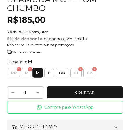
CHUMBO
R$185,00
4
x de
R$46,25
sem juros
5% de desconto
pagando com Boleto
Não acumulável com outras promoções
Ver mais detalhes
Tamanho:
M
M
PP
P
G
GG
G1
G2
Compre pelo WhatsApp
MEIOS DE ENVIO