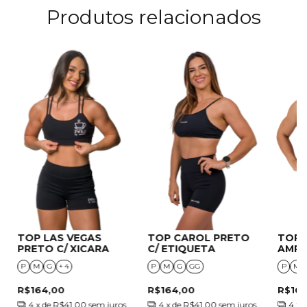
Produtos relacionados
TOP LAS VEGAS
TOP CAROL PRETO
TOP 
PRETO C/ XICARA
C/ ETIQUETA
AMR
P
M
G
+ 4
P
M
G
GG
P
M
R$164,00
R$164,00
R$16
4
x de
R$41,00
sem juros
4
x de
R$41,00
sem juros
4
x 