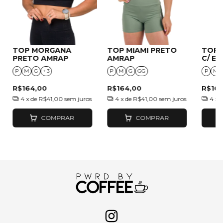
TOP MORGANA
TOP MIAMI PRETO
TOP 
PRETO AMRAP
AMRAP
C/ E
P
M
G
+ 3
P
M
G
GG
P
M
R$164,00
R$164,00
R$16
4
x de
R$41,00
sem juros
4
x de
R$41,00
sem juros
4
x 
COMPRAR
COMPRAR