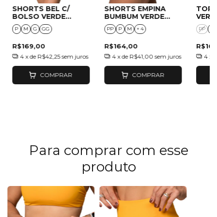
SHORTS BEL C/
SHORTS EMPINA
TOP 
BOLSO VERDE
BUMBUM VERDE
VERD
BANDEIRA
BANDEIRA
P
M
G
GG
PP
P
M
+ 4
PP
P
R$169,00
R$164,00
R$16
4
x de
R$42,25
sem juros
4
x de
R$41,00
sem juros
4
x 
COMPRAR
COMPRAR
Para comprar com esse
produto