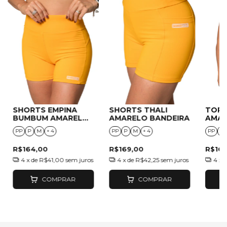
SHORTS EMPINA
SHORTS THALI
TOP
BUMBUM AMARELO
AMARELO BANDEIRA
AMAR
BANDEIRA
PP
P
M
+ 4
PP
P
M
+ 4
PP
P
R$164,00
R$169,00
R$16
4
x de
R$41,00
sem juros
4
x de
R$42,25
sem juros
4
x 
COMPRAR
COMPRAR