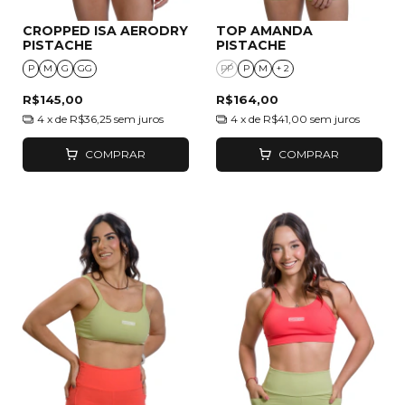
CROPPED ISA AERODRY
TOP AMANDA
PISTACHE
PISTACHE
P
M
G
GG
PP
P
M
+ 2
R$145,00
R$164,00
4
x de
R$36,25
sem juros
4
x de
R$41,00
sem juros
COMPRAR
COMPRAR