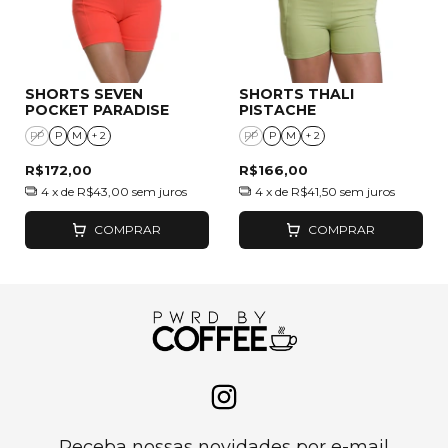
SHORTS SEVEN
SHORTS THALI
POCKET PARADISE
PISTACHE
PP
P
M
+ 2
PP
P
M
+ 2
R$172,00
R$166,00
4
x de
R$43,00
sem juros
4
x de
R$41,50
sem juros
COMPRAR
COMPRAR
Receba nossas novidades por e-mail