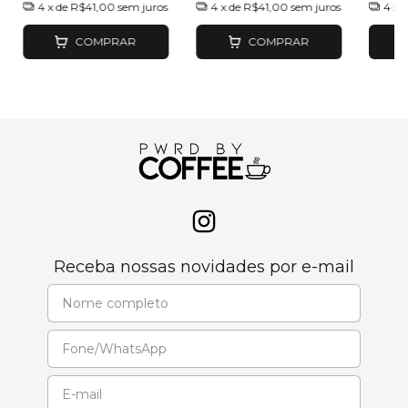
4
x de
R$41,00
sem juros
4
x de
R$41,00
sem juros
4
x 
COMPRAR
COMPRAR
Receba nossas novidades por e-mail