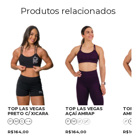
Produtos relacionados
TOP LAS VEGAS
TOP LAS VEGAS
TOP 
PRETO C/ XICARA
AÇAÍ AMRAP
AMR
P
M
G
+ 4
P
M
G
GG
P
M
R$164,00
R$164,00
R$16