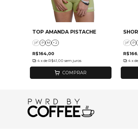
TOP AMANDA PISTACHE
SHOR
PP
P
M
+ 2
PP
P
R$164,00
R$166
4
x de
R$41,00
sem juros
4
x d
COMPRAR