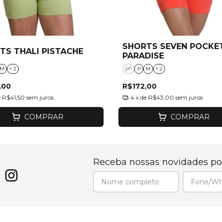
SHORTS SEVEN POCKE
TS THALI PISTACHE
PARADISE
M
+ 2
PP
P
M
+ 2
,00
R$172,00
e
R$41,50
sem juros
4
x de
R$43,00
sem juros
COMPRAR
COMPRAR
Receba nossas novidades po