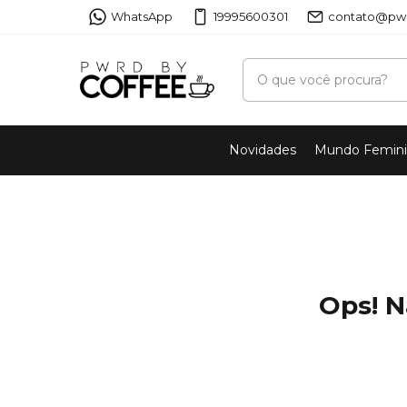
WhatsApp
19995600301
contato@pwr
Novidades
Mundo Femin
Ops! N