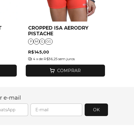
T
CROPPED ISA AERODRY
PISTACHE
P
M
G
GG
R$145,00
4
x de
R$36,25
sem juros
COMPRAR
r e-mail