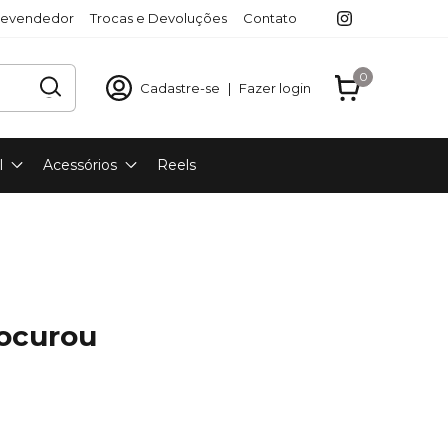
revendedor
Trocas e Devoluções
Contato
0
Cadastre-se
|
Fazer login
l
Acessórios
Reels
rocurou