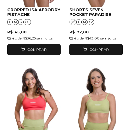
CROPPED ISA AERODRY
SHORTS SEVEN
PISTACHE
POCKET PARADISE
P
M
G
GG
PP
P
M
+ 2
R$145,00
R$172,00
4
x de
R$36,25
sem juros
4
x de
R$43,00
sem juros
COMPRAR
COMPRAR