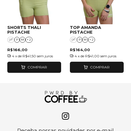
SHORTS THALI
TOP AMANDA
PISTACHE
PISTACHE
PP
P
M
+ 2
PP
P
M
+ 2
R$166,00
R$164,00
4
x de
R$41,50
sem juros
4
x de
R$41,00
sem juros
COMPRAR
COMPRAR
Receba nossas novidades por e-mail