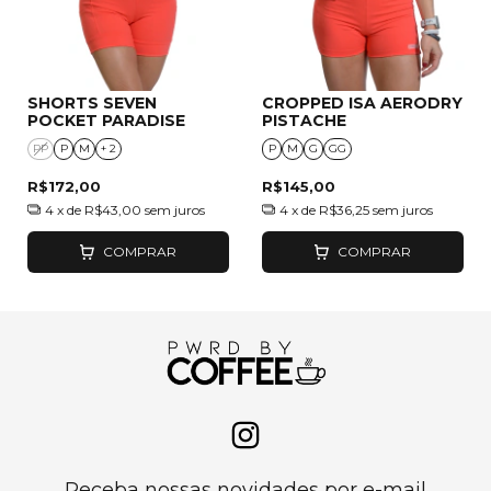
SHORTS SEVEN
CROPPED ISA AERODRY
POCKET PARADISE
PISTACHE
PP
P
M
+ 2
P
M
G
GG
R$172,00
R$145,00
4
x de
R$43,00
sem juros
4
x de
R$36,25
sem juros
COMPRAR
COMPRAR
Receba nossas novidades por e-mail