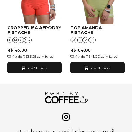
CROPPED ISA AERODRY
TOP AMANDA
PISTACHE
PISTACHE
P
M
G
GG
PP
P
M
+ 2
R$145,00
R$164,00
4
x de
R$36,25
sem juros
4
x de
R$41,00
sem juros
COMPRAR
COMPRAR
Receba nossas novidades por e-mail