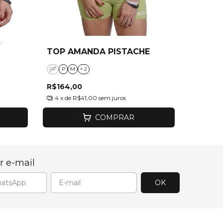
Y
TOP AMANDA PISTACHE
PP
P
M
+ 2
R$164,00
4
x de
R$41,00
sem juros
COMPRAR
r e-mail