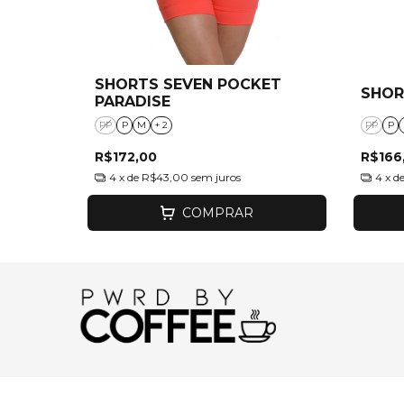
SHORTS SEVEN POCKET
SHOR
PARADISE
PP
P
M
+ 2
PP
P
R$172,00
R$166
4
x de
R$43,00
sem juros
4
x d
COMPRAR