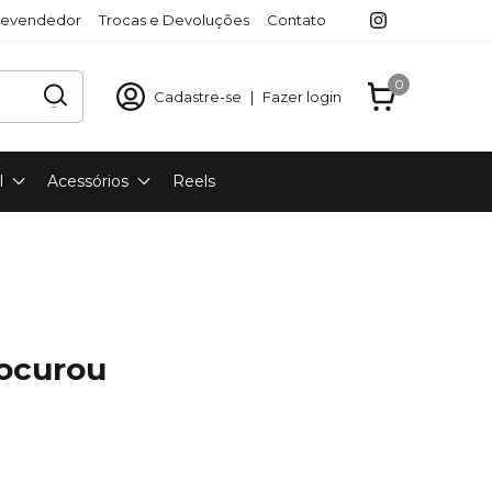
revendedor
Trocas e Devoluções
Contato
0
Cadastre-se
|
Fazer login
l
Acessórios
Reels
rocurou