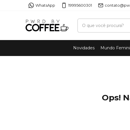
WhatsApp
19995600301
contato@pwr
Novidades
Mundo Femin
Ops! N