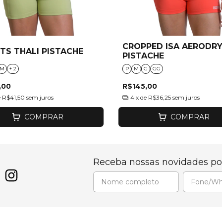
CROPPED ISA AERODR
TS THALI PISTACHE
PISTACHE
M
+ 2
P
M
G
GG
,00
R$145,00
e
R$41,50
sem juros
4
x de
R$36,25
sem juros
COMPRAR
COMPRAR
Receba nossas novidades po