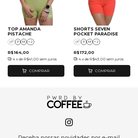
TOP AMANDA
SHORTS SEVEN
PISTACHE
POCKET PARADISE
PP
P
M
+ 2
PP
P
M
+ 2
R$164,00
R$172,00
4
x de
R$41,00
sem juros
4
x de
R$43,00
sem juros
COMPRAR
COMPRAR
Receba nossas novidades por e-mail