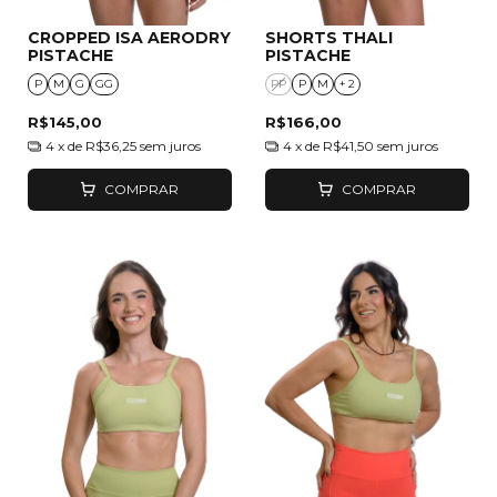
CROPPED ISA AERODRY
SHORTS THALI
PISTACHE
PISTACHE
P
M
G
GG
PP
P
M
+ 2
R$145,00
R$166,00
4
x de
R$36,25
sem juros
4
x de
R$41,50
sem juros
COMPRAR
COMPRAR