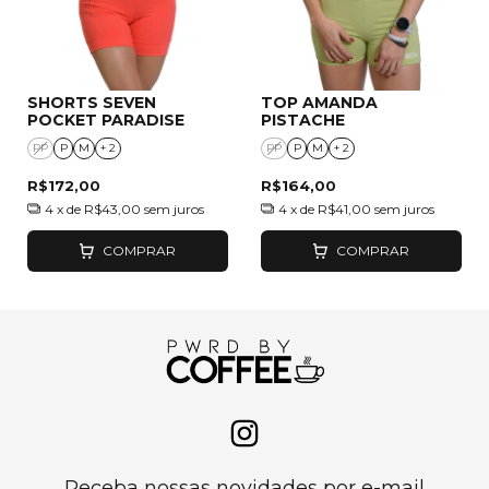
SHORTS SEVEN
TOP AMANDA
POCKET PARADISE
PISTACHE
PP
P
M
+ 2
PP
P
M
+ 2
R$172,00
R$164,00
4
x de
R$43,00
sem juros
4
x de
R$41,00
sem juros
COMPRAR
COMPRAR
Receba nossas novidades por e-mail