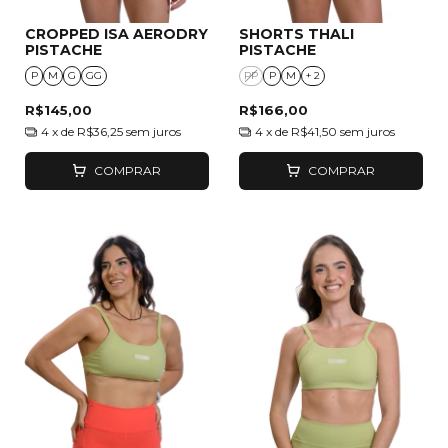
CROPPED ISA AERODRY
SHORTS THALI
PISTACHE
PISTACHE
P
M
G
GG
PP
P
M
+ 2
R$145,00
R$166,00
4
x de
R$36,25
sem juros
4
x de
R$41,50
sem juros
COMPRAR
COMPRAR